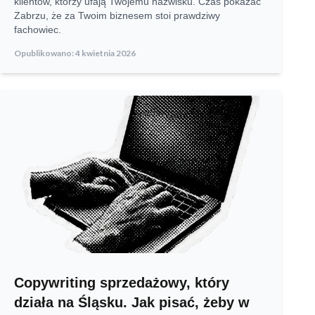
klientów, którzy ufają Twojemu nazwisku. Czas pokazać
Zabrzu, że za Twoim biznesem stoi prawdziwy
fachowiec.
Opublikowano:
4 kwietnia 2026
Copywriting sprzedażowy, który
działa na Śląsku. Jak pisać, żeby w