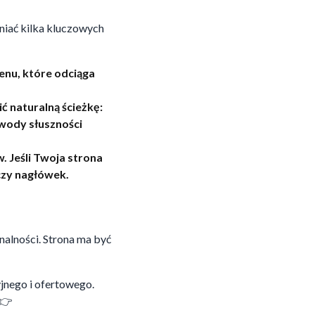
łniać kilka kluczowych
nu, które odciąga
ć naturalną ścieżkę:
wody słuszności
. Jeśli Twoja strona
czy nagłówek.
nalności. Strona ma być
yjnego i ofertowego.
 👉