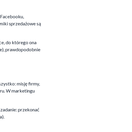
a Facebooku,
yniki sprzedażowe są
sce, do którego ona
age), prawdopodobnie
zystko: misję firmy,
boru. W marketingu
 zadanie: przekonać
a).