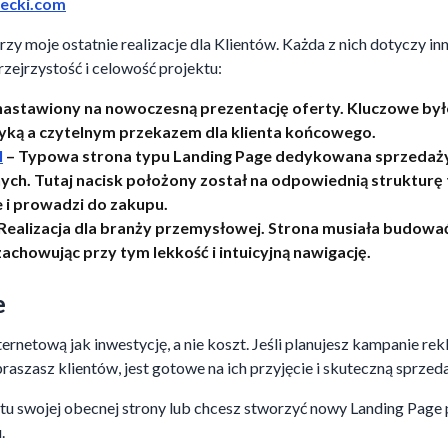
lecki.com
zy moje ostatnie realizacje dla Klientów. Każda z nich dotyczy inne
zejrzystość i celowość projektu:
nastawiony na nowoczesną prezentację oferty. Kluczowe był
yką a czytelnym przekazem dla klienta końcowego.
l
– Typowa strona typu Landing Page dedykowana sprzeda
ch. Tutaj nacisk położony został na odpowiednią strukturę t
e i prowadzi do zakupu.
Realizacja dla branży przemysłowej. Strona musiała budowa
zachowując przy tym lekkość i intuicyjną nawigację.
e
ternetową jak inwestycję, a nie koszt. Jeśli planujesz kampanie rek
raszasz klientów, jest gotowe na ich przyjęcie i skuteczną sprzeda
ytu swojej obecnej strony lub chcesz stworzyć nowy Landing Page
.