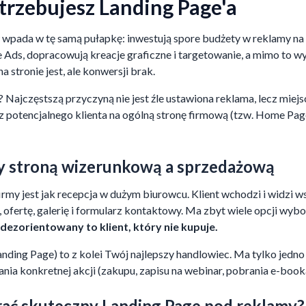
trzebujesz Landing Page'a
 wpada w tę samą pułapkę: inwestują spore budżety w reklamy n
 Ads, dopracowują kreacje graficzne i targetowanie, a mimo to w
a stronie jest, ale konwersji brak.
? Najczęstszą przyczyną nie jest źle ustawiona reklama, lecz miej
esz potencjalnego klienta na ogólną stronę firmową (tzw. Home P
y stroną wizerunkową a sprzedażową
rmy jest jak recepcja w dużym biurowcu. Klient wchodzi i widzi ws
, ofertę, galerię i formularz kontaktowy. Ma zbyt wiele opcji wy
zdezorientowany to klient, który nie kupuje.
nding Page) to z kolei Twój najlepszy handlowiec. Ma tylko jedno
ia konkretnej akcji (zakupu, zapisu na webinar, pobrania e-book
rać skuteczny Landing Page pod reklamy?