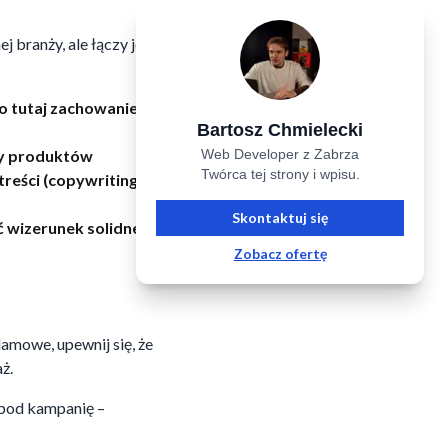
j branży, ale łączy je
o tutaj zachowanie
Bartosz Chmielecki
ży produktów
Web Developer z Zabrza
Twórca tej strony i wpisu.
reści (copywriting),
Skontaktuj się
ć wizerunek solidnego
Zobacz ofertę
lamowe, upewnij się, że
ż.
 pod kampanię –