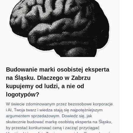
Budowanie marki osobistej eksperta
na Śląsku. Dlaczego w Zabrzu
kupujemy od ludzi, a nie od
logotypów?
W świecie zdominowanym przez bezosobowe korporacje
i AI, Twoja twarz i wiedza stają się najpotężniejszym
argumentem sprzedażowym. Dowiedz się, jak
skutecznie budować markę osobistą eksperta na Śląsku,
by przestać konkurować ceną i zacząć przyciągać