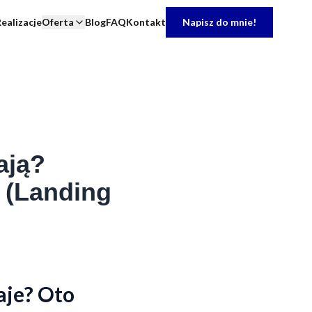
ealizacje
Oferta
Blog
FAQ
Kontakt
Napisz do mnie!
ają?
 (Landing
aje? Oto