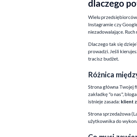
dlaczego po
Wielu przedsiębiorców
Instagramie czy Google
niezadowalające. Ruch n
Dlaczego tak się dzieje
prowadzi. Jeśli kieruj
tracisz budżet.
Różnica międz
Strona główna Twojej fi
zakładkę "o nas", bloga
istnieje zasada:
klient 
Strona sprzedażowa (La
użytkownika do wykonan
Co musi zawie