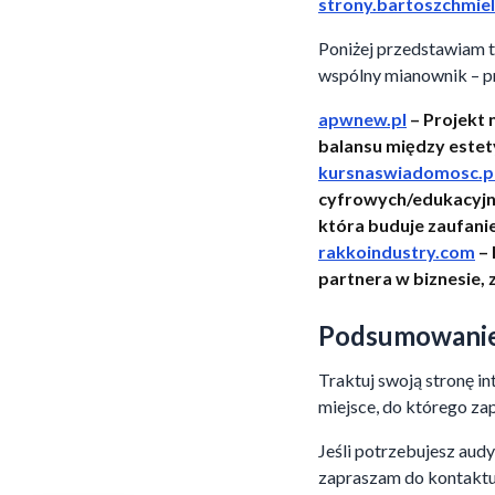
strony.bartoszchmie
Poniżej przedstawiam tr
wspólny mianownik – pr
apwnew.pl
– Projekt 
balansu między estet
kursnaswiadomosc.p
cyfrowych/edukacyjny
która buduje zaufani
rakkoindustry.com
– 
partnera w biznesie, 
Podsumowani
Traktuj swoją stronę in
miejsce, do którego zap
Jeśli potrzebujesz aud
zapraszam do kontaktu