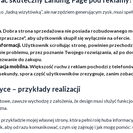
lko „ładną wizytówką”, ale narzędziem generującym zysk, musi spe
.
Dobra strona sprzedażowa nie posiada rozbudowanego me
raszacze", aby użytkownik skupił się wyłącznie na ofercie.
nformacji.
Użytkownik scrollując stronę, powinien przechodzi
ie problemu, przez poznanie Twojego rozwiązania, aż po do
 wezwanie do zakupu.
acja mobilna.
Większość ruchu z reklam pochodzi z telefonów
 3 sekundy, spora część użytkowników zrezygnuje, zanim zoba
yce – przykłady realizacji
towe, zawsze wychodzę z założenia, że design musi służyć funkcjo
zna.
przykładzie mojej własnej strony, która pełni rolę huba informac
k, aby od razu komunikować, czym się zajmuję i jak mogę pomóc: