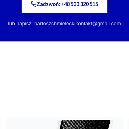
Zadzwoń: +48 533 320 515
lub napisz:
bartoszchmieleckikontakt@gmail.com