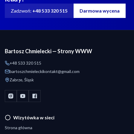
Zadzwoń:
+48 533 320 515
Darmowa wycena
Bartosz Chmielecki — Strony WWW
+48 533 320 515
bartoszchmieleckikontakt@gmail.com
Zabrze, Śląsk
Wizytówka w sieci
Strona główna