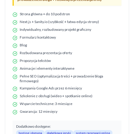
Strona główna + do 10 podstron
Next.js + Sanity.io (szybkość + łatwa edycja strony)
Indywidualny, rozbudowany projekt graficzny
Formularz kontaktowy
Blog
Rozbudowana prezentacja oferty
Propozycja tekstów
Animacje i elementy interaktywne
Pełne SEO (optymalizacja treści + prowadzenie bloga
firmowego)
Kampania Google Ads przez 6 miesięcy
Szkolenie z obsługi (wideo + spotkanie online)
Wsparcie techniczne: 3 miesiące
Gwarancja: 12 miesięcy
Dodatkowo dostępne:
hosting i domena
dodatkowe języki
system rezerwacji online