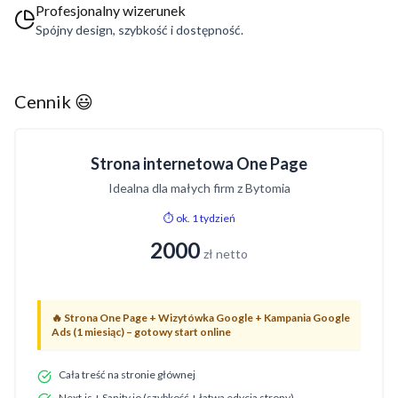
Profesjonalny wizerunek
Spójny design, szybkość i dostępność.
Cennik 😃
Strona internetowa One Page
Idealna dla małych firm z Bytomia
⏱️ ok. 1 tydzień
2000
zł netto
🔥
Strona One Page + Wizytówka Google + Kampania Google
Ads (1 miesiąc) – gotowy start online
Cała treść na stronie głównej
Next.js + Sanity.io (szybkość + łatwa edycja strony)