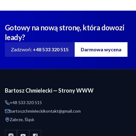
Gotowy na nową stronę, która dowozi
leady?
Zadzwoń:
+48 533 320 515
Darmowa wycena
Bartosz Chmielecki — Strony WWW
+48 533 320 515
bartoszchmieleckikontakt@gmail.com
Zabrze, Śląsk