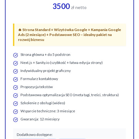
3500
zł netto
🔥
Strona Standard + Wizytówka Google + Kampania Google
Ads (2 miesiące) + Podstawowe SEO – idealny pakiet na
rozwój biznesu
Strona główna + do 5 podstron
Next.js + Sanity.io (szybkość + łatwa edycja strony)
Indywidualny projekt graficzny
Formularz kontaktowy
Propozycja tekstów
Podstawowa optymalizacja SEO (meta tagi, treści, struktura)
Szkolenie z obsługi (wideo)
Wsparcie techniczne: 3 miesiące
Gwarancja: 12 miesięcy
Dodatkowo dostępne: