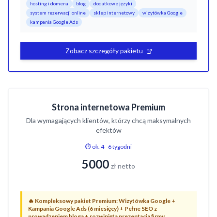
hosting i domena
blog
dodatkowe języki
system rezerwacji online
sklep internetowy
wizytówka Google
kampania Google Ads
Zobacz szczegóły pakietu
Strona internetowa Premium
Dla wymagających klientów, którzy chcą maksymalnych
efektów
⏱️ ok. 4 - 6 tygodni
5000
zł netto
🔥
Kompleksowy pakiet Premium: Wizytówka Google +
Kampania Google Ads (6 miesięcy) + Pełne SEO z
prowadzeniem bloga + rozwinięta prezentacja firmy