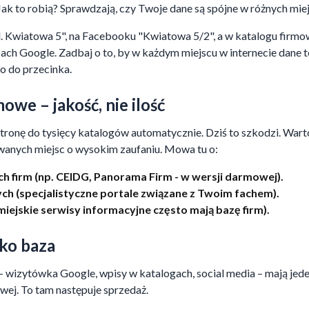
Jak to robią? Sprawdzają, czy Twoje dane są spójne w różnych miej
"ul. Kwiatowa 5", na Facebooku "Kwiatowa 5/2", a w katalogu firm
czach Google. Zadbaj o to, by w każdym miejscu w internecie dane
o do przecinka.
mowe – jakość, nie ilość
tronę do tysięcy katalogów automatycznie. Dziś to szkodzi. Wart
wanych miejsc o wysokim zaufaniu. Mowa tu o:
h firm (np. CEIDG, Panorama Firm - w wersji darmowej).
h (specjalistyczne portale związane z Twoim fachem).
miejskie serwisy informacyjne często mają bazę firm).
ko baza
– wizytówka Google, wpisy w katalogach, social media – mają jede
wej. To tam następuje sprzedaż.