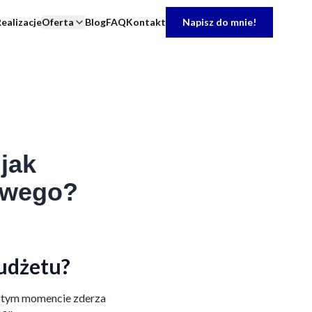
ealizacje
Oferta
Blog
FAQ
Kontakt
Napisz do mnie!
jak
owego?
udżetu?
 w tym momencie zderza