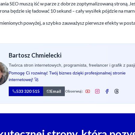
nia SEO muszą iść w parze z dobrze zoptymalizowaną stroną. Je
strona będzie się ładować 10 sekund – cały wysiłek pójdzie na marn
mienionych powyżej, a szybko zauważysz pierwsze efekty w posta
Bartosz Chmielecki
Twórca stron internetowych, programista, freelancer i grafik z pasji
Pomogę Ci rozwinąć Twój biznes dzięki profesjonalnej stronie
internetowej! 🚀
533 320 515
Email
Obserwuj :
kutecznej strony, która pozy