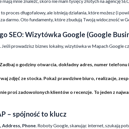
zie mają mnie znaleźć, skoro nie mam tysięcy złotych na agencję SEO
o proces długofalowy, ale istnieją działania, które możesz (i pow
e za darmo. Oto fundamenty, które zbudują Twoją widoczność w G
ego SEO: Wizytówka Google (Google Busin
 Jeśli prowadzisz biznes lokalny, wizytówka w Mapach Google częs
Zadbaj o godziny otwarcia, dokładny adres, numer telefonu 
waj zdjęć ze stocka. Pokaż prawdziwe biuro, realizacje, zesp
ie proś zadowolonych klientów o recenzje. To jeden z najw
AP – spójność to klucz
 Address, Phone
. Roboty Google, skanując internet, szukają po