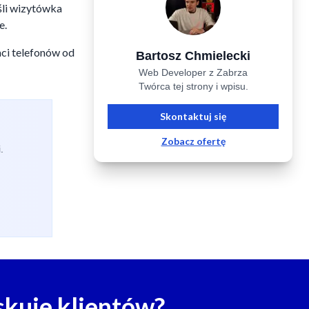
śli wizytówka
e.
ci telefonów od
Bartosz Chmielecki
Web Developer z Zabrza
Twórca tej strony i wpisu.
Skontaktuj się
Zobacz ofertę
.
skuje klientów?