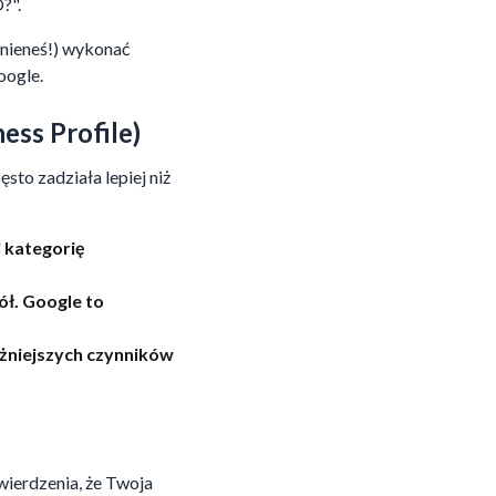
?".
inieneś!) wykonać
oogle.
ess Profile)
to zadziała lepiej niż
i kategorię
ół. Google to
ażniejszych czynników
twierdzenia, że Twoja