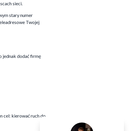
scach sieci.
owym stary numer
 teleadresowe Twojej
o jednak dodać firmę
n cel: kierować ruch do