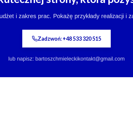
et i zakres prac. Pokażę przykłady realizacji i 
Zadzwoń: +48 533 320 515
lub napisz:
bartoszchmieleckikontakt@gmail.com