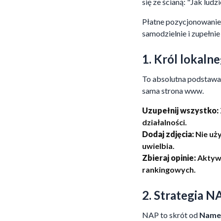
się ze ścianą: "Jak lud
Płatne pozycjonowanie t
samodzielnie i zupełni
1. Król lokaln
To absolutna podstawa.
sama strona www.
Uzupełnij wszystko:
działalności.
Dodaj zdjęcia:
Nie uży
uwielbia.
Zbieraj opinie:
Aktywn
rankingowych.
2. Strategia N
NAP to skrót od
Name,